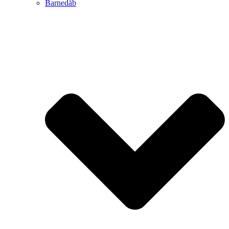
Barnedåb