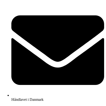
Videre
til
indhold
Håndlavet i Danmark