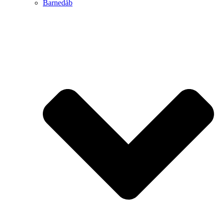
Barnedåb