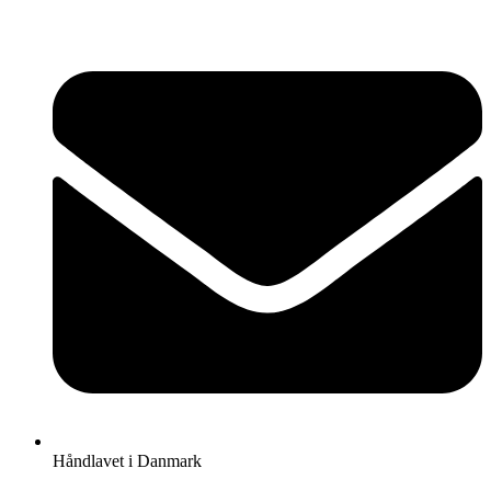
Videre
til
indhold
Håndlavet i Danmark