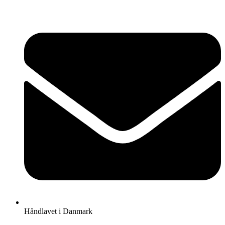
Videre
til
indhold
Håndlavet i Danmark