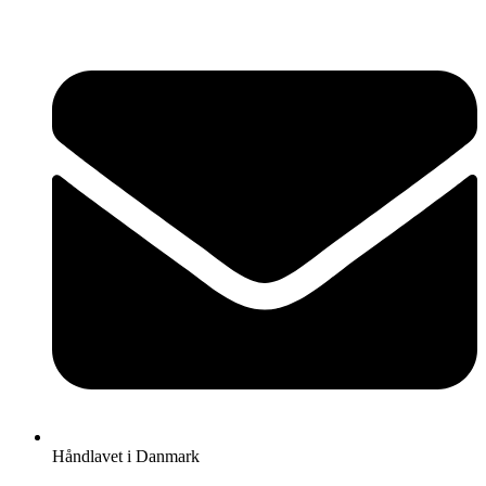
Videre
til
indhold
Håndlavet i Danmark