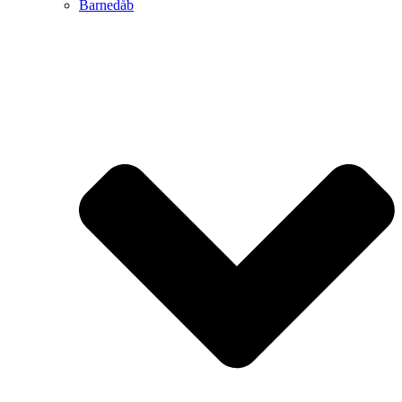
Barnedåb